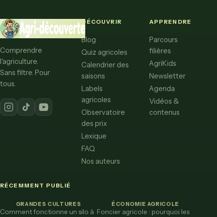
DÉCOUVRIR
APPRENDRE
Blog
Parcours
Comprendre
filières
Quiz agricoles
l'agriculture.
AgriKids
Calendrier des
Sans filtre. Pour
saisons
Newsletter
tous.
Labels
Agenda
agricoles
Vidéos &
Observatoire
contenus
des prix
Lexique
FAQ
Nos auteurs
RÉCEMMENT PUBLIÉ
GRANDES CULTURES
ÉCONOMIE AGRICOLE
Comment fonctionne un silo à
Foncier agricole : pourquoi les