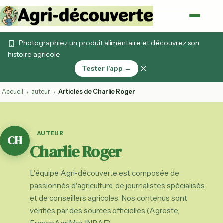
Photographiez un produit alimentaire et découvrez son
histoire agricole
×
Tester l'app →
Accueil
auteur
Articles de Charlie Roger
›
›
AUTEUR
CH
Charlie Roger
L'équipe Agri-découverte est composée de
passionnés d'agriculture, de journalistes spécialisés
et de conseillers agricoles. Nos contenus sont
vérifiés par des sources officielles (Agreste,
FranceAgriMer, INRAE).