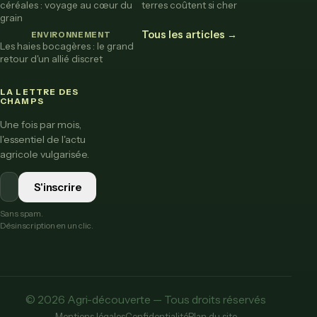
céréales : voyage au cœur du
terres coûtent si cher
grain
Tous les articles →
ENVIRONNEMENT
Les haies bocagères : le grand
retour d'un allié discret
LA LETTRE DES
CHAMPS
Une fois par mois,
l'essentiel de l'actu
agricole vulgarisée.
S'inscrire
Sans spam.
Désinscription en un clic.
© 2026 Agri-découverte — Tous droits réservés
Mentions légales
Confidentialité
Plan du site