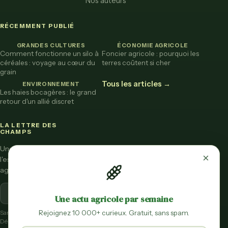
Nos auteurs
RÉCEMMENT PUBLIÉ
GRANDES CULTURES
ÉCONOMIE AGRICOLE
Comment fonctionne un silo à
Foncier agricole : pourquoi les
céréales : voyage au cœur du
terres coûtent si cher
grain
Tous les articles →
ENVIRONNEMENT
Les haies bocagères : le grand
retour d'un allié discret
LA LETTRE DES
CHAMPS
Une fois par mois,
×
l'essentiel de l'actu
agricole vulgarisée.
S'inscrire
Une actu agricole par semaine
Rejoignez 10 000+ curieux. Gratuit, sans spam.
Sans spam.
Désinscription en un clic.