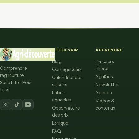
DÉCOUVRIR
APPRENDRE
Blog
Parcours
Comprendre
filières
Quiz agricoles
l'agriculture.
AgriKids
Calendrier des
Sans filtre. Pour
saisons
Newsletter
tous.
Labels
Agenda
agricoles
Vidéos &
Observatoire
contenus
des prix
Lexique
FAQ