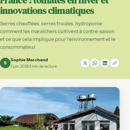
France : tomates en hiver et
innovations climatiques
Serres chauffées, serres froides, hydroponie :
comment les maraîchers cultivent à contre-saison
et ce que cela implique pour l'environnement et le
consommateur.
Sophie Marchand
S
1 juin 2026
·
3 min de lecture