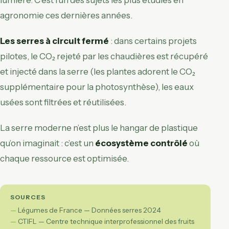
agronomie ces dernières années.
Les serres à circuit fermé
: dans certains projets
pilotes, le CO₂ rejeté par les chaudières est récupéré
et injecté dans la serre (les plantes adorent le CO₂
supplémentaire pour la photosynthèse), les eaux
usées sont filtrées et réutilisées.
La serre moderne n’est plus le hangar de plastique
qu’on imaginait : c’est un
écosystème contrôlé
où
chaque ressource est optimisée.
SOURCES
Légumes de France — Données serres 2024
CTIFL — Centre technique interprofessionnel des fruits