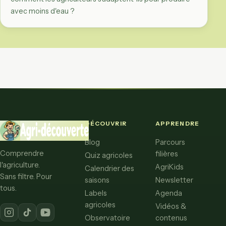
avec moins d'eau ?
DÉCOUVRIR
APPRENDRE
Blog
Parcours
Comprendre
filières
Quiz agricoles
l'agriculture.
AgriKids
Calendrier des
Sans filtre. Pour
saisons
Newsletter
tous.
Labels
Agenda
agricoles
Vidéos &
Observatoire
contenus