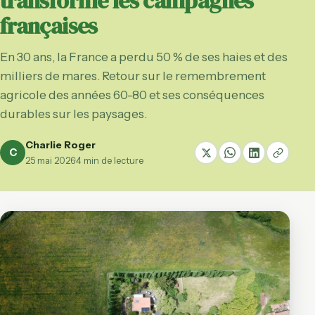
transformé les campagnes
françaises
En 30 ans, la France a perdu 50 % de ses haies et des
milliers de mares. Retour sur le remembrement
agricole des années 60-80 et ses conséquences
durables sur les paysages.
Charlie Roger
C
25 mai 2026
·
4 min de lecture