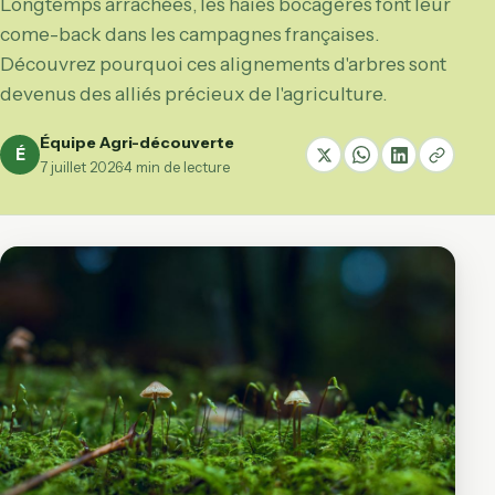
Longtemps arrachées, les haies bocagères font leur
come-back dans les campagnes françaises.
Découvrez pourquoi ces alignements d'arbres sont
devenus des alliés précieux de l'agriculture.
Équipe Agri-découverte
É
7 juillet 2026
·
4 min de lecture