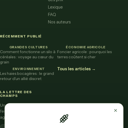
Lexique
FAQ
Nos auteurs
RÉCEMMENT PUBLIÉ
GRANDES CULTURES
ÉCONOMIE AGRICOLE
Comment fonctionne un silo à
Foncier agricole : pourquoi les
céréales : voyage au cœur du
terres coûtent si cher
grain
Tous les articles →
ENVIRONNEMENT
Les haies bocagères : le grand
retour d'un allié discret
LA LETTRE DES
CHAMPS
Une fois par mois,
×
l'essentiel de l'actu
agricole vulgarisée.