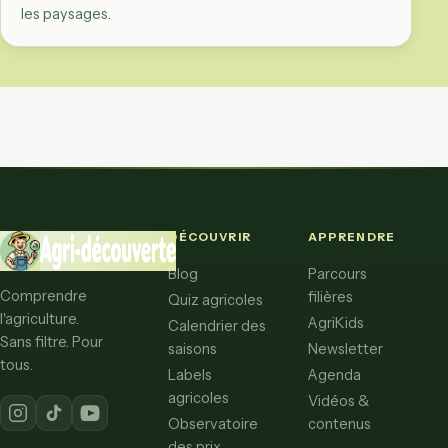
les paysages.
DÉCOUVRIR
APPRENDRE
Blog
Parcours
Comprendre
filières
Quiz agricoles
l'agriculture.
AgriKids
Calendrier des
Sans filtre. Pour
saisons
Newsletter
tous.
Labels
Agenda
agricoles
Vidéos &
Observatoire
contenus
des prix