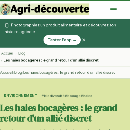
Photographiez un produit alimentaire et découvrez son
histoire agricole
×
Tester l'app →
Accueil
Blog
›
Les haies bocagères : le grand retour d'un allié discret
›
Accueil
›
Blog
›
Les haies bocagères : le grand retour d'un allié discret
ENVIRONNEMENT
#biodiversité
#bocage
#haies
Les haies bocagères : le grand
retour d'un allié discret