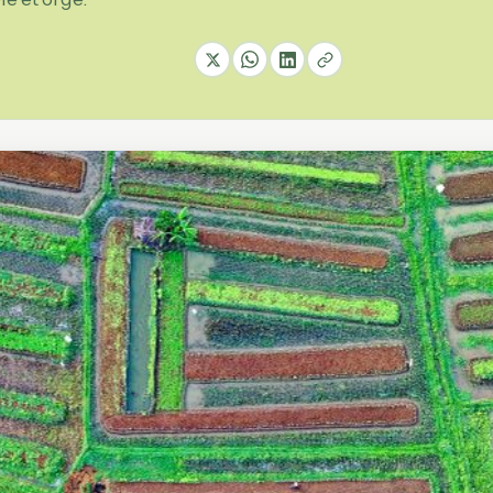
es prix
siette, filière
les
ie, Provence…
fres
andes
les