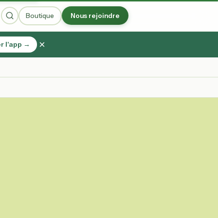
Boutique
Nous rejoindre
×
r l'app →