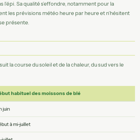
’épi. Sa qualité s’effondre, notamment pour la
llent les prévisions météo heure par heure et n’hésitent
 se présente.
 la course du soleil et de la chaleur, du sud vers le
ébut habituel des moissons de blé
n juin
but à mi-juillet
-juillet