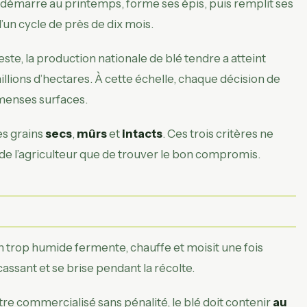
 redémarre au printemps, forme ses épis, puis remplit ses
d’un cycle de près de dix mois.
ste, la production nationale de blé tendre a atteint
millions d’hectares. À cette échelle, chaque décision de
immenses surfaces.
es grains
secs
,
mûrs
et
intacts
. Ces trois critères ne
t de l’agriculteur que de trouver le bon compromis.
rain trop humide fermente, chauffe et moisit une fois
 cassant et se brise pendant la récolte.
tre commercialisé sans pénalité, le blé doit contenir
au