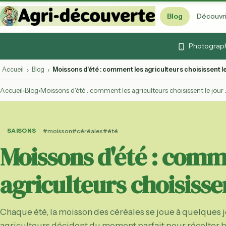
Blog
Découvri
Vidéos & cont
Photographi
Articles, vidéos et 
Quiz agricoles
Accueil
Blog
Moissons d'été : comment les agriculteurs choisissent le 
›
›
Testez vos connai
Accueil
›
Blog
›
Moissons d'été : comment les agriculteurs choisissent le jour 
Lexique agrico
103 termes expliq
Agenda agrico
SAISONS
#moisson
#céréales
#été
Foires, marchés et
Moissons d'été : comm
ouvertes
Calendrier des
agriculteurs choisissen
Fruits et légumes 
par mois
Labels agricol
Chaque été, la moisson des céréales se joue à quelques
AB, Label Rouge, 
décryptés
agriculteurs décident du moment parfait pour récolter bl