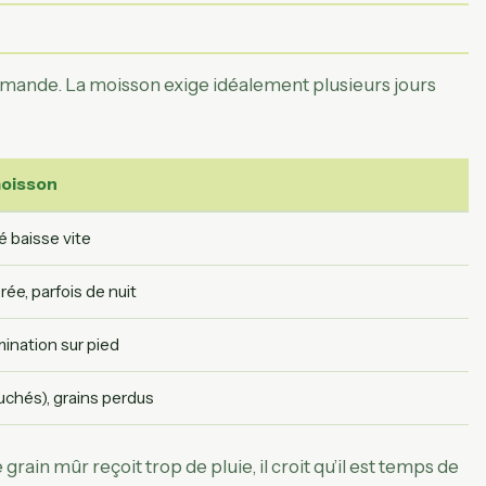
ommande. La moisson exige idéalement plusieurs jours
moisson
té baisse vite
ée, parfois de nuit
ination sur pied
uchés), grains perdus
le grain mûr reçoit trop de pluie, il croit qu’il est temps de