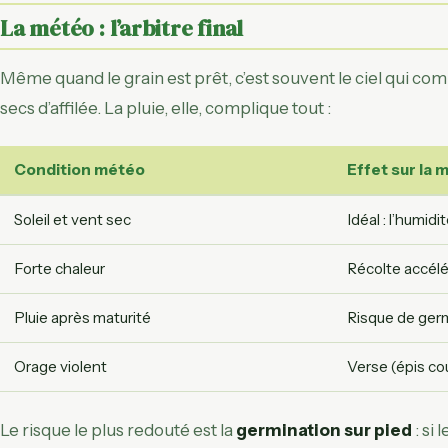
La météo : l’arbitre final
Même quand le grain est prêt, c’est souvent le ciel qui c
secs d’affilée. La pluie, elle, complique tout :
Condition météo
Effet sur la 
Soleil et vent sec
Idéal : l’humidi
Forte chaleur
Récolte accélér
Pluie après maturité
Risque de germ
Orage violent
Verse (épis co
Le risque le plus redouté est la
germination sur pied
: si 