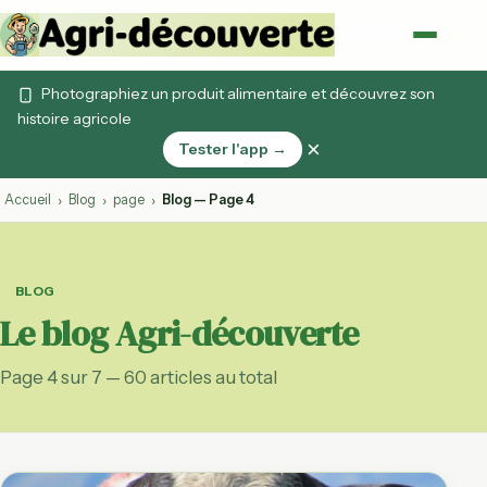
Photographiez un produit alimentaire et découvrez son
histoire agricole
×
Tester l'app →
Accueil
Blog
page
Blog — Page 4
›
›
›
BLOG
Le blog Agri-découverte
Page 4 sur 7 — 60 articles au total