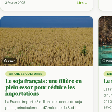
Lire →
3 février 2025
⏱ 2 min
⏱ 2 m
GRANDES CULTURES
MÉ
Le soja français : une filière en
Le 
plein essor pour réduire les
La F
importations
d'hu
chaqu
La France importe 3 millions de tonnes de soja
savoi
par an, principalement d'Amérique du Sud. La