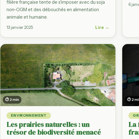
filière française tente de s'imposer avec du soja
6 jan
non-OGM et des débouchés en alimentation
animale et humaine.
Lire →
13 janvier 2025
⏱ 2 min
⏱ 2 m
ENVIRONNEMENT
GR
Les prairies naturelles : un
La 
trésor de biodiversité menacé
fra