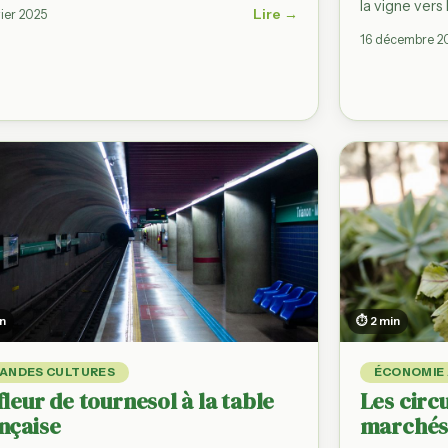
la vigne vers 
Lire →
vier 2025
16 décembre 2
in
⏱ 2 min
ANDES CULTURES
ÉCONOMIE 
fleur de tournesol à la table
Les circ
nçaise
marchés