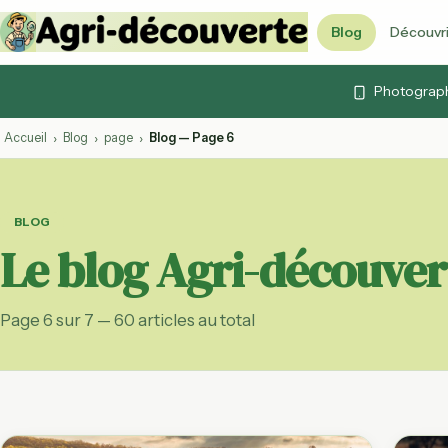
Blog
Découvri
Vidéos & cont
Photographi
Articles, vidéos et 
Quiz agricoles
Accueil
Blog
page
Blog — Page 6
›
›
›
Testez vos connai
Lexique agrico
103 termes expliq
BLOG
Le blog Agri-découver
Agenda agrico
Foires, marchés et
ouvertes
Page 6 sur 7 — 60 articles au total
Calendrier des
Fruits et légumes 
par mois
Labels agricol
AB, Label Rouge, 
décryptés