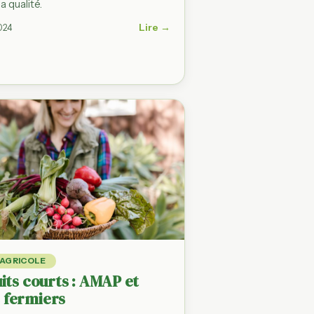
la qualité.
Lire →
024
AGRICOLE
uits courts : AMAP et
 fermiers