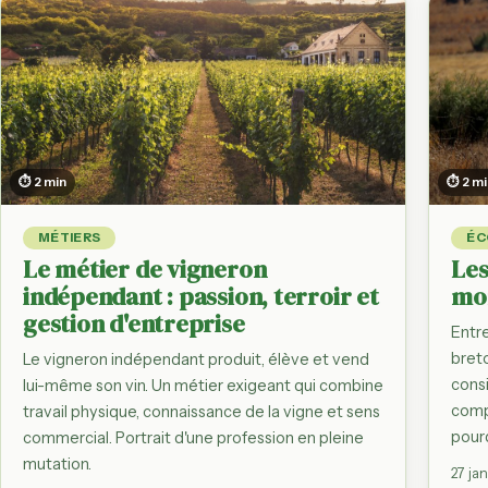
Observatoire d
Du producteur à l'as
par filière
Régions agrico
Bretagne, Normand
filière par région
⏱ 2 min
⏱ 2 m
France en chif
Dashboard des gr
statistiques agrico
MÉTIERS
ÉC
Le métier de vigneron
Les
indépendant : passion, terroir et
mon
gestion d'entreprise
Entre
bret
Le vigneron indépendant produit, élève et vend
cons
lui-même son vin. Un métier exigeant qui combine
compl
travail physique, connaissance de la vigne et sens
pour
commercial. Portrait d'une profession en pleine
mutation.
27 ja