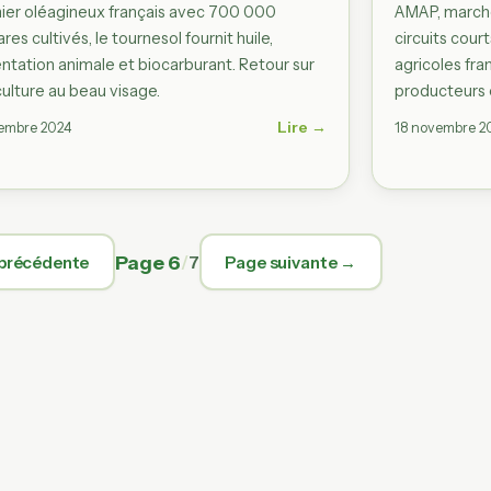
ier oléagineux français avec 700 000
AMAP, marchés
res cultivés, le tournesol fournit huile,
circuits cour
ntation animale et biocarburant. Retour sur
agricoles fra
ulture au beau visage.
producteurs
Lire →
embre 2024
18 novembre 2
Page 6
/
7
précédente
Page suivante →