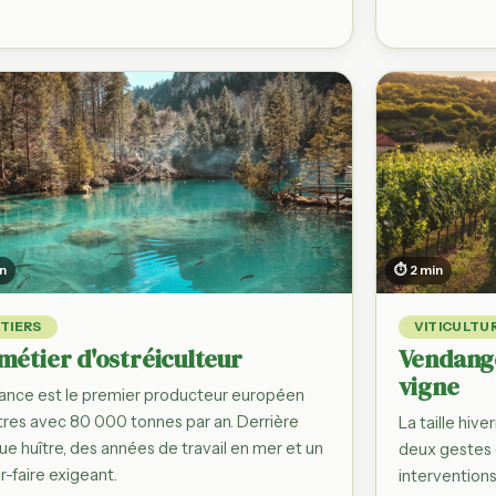
in
⏱ 2 min
TIERS
VITICULTU
métier d'ostréiculteur
Vendange
vigne
rance est le premier producteur européen
îtres avec 80 000 tonnes par an. Derrière
La taille hiv
e huître, des années de travail en mer et un
deux gestes 
r-faire exigeant.
interventions