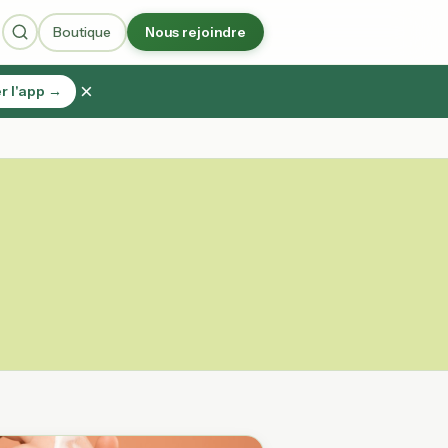
Boutique
Nous rejoindre
×
r l'app →