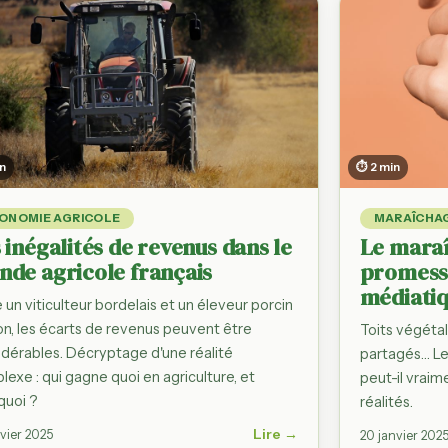
es prix
siette, filière
les
ie, Provence…
in
⏱ 2 min
fres
andes
les
ONOMIE AGRICOLE
MARAÎCHA
 inégalités de revenus dans le
Le maraî
de agricole français
promesse
médiatiq
 un viticulteur bordelais et un éleveur porcin
on, les écarts de revenus peuvent être
Toits végétal
idérables. Décryptage d'une réalité
partagés… Le 
exe : qui gagne quoi en agriculture, et
peut-il vraime
quoi ?
réalités.
Lire →
nvier 2025
20 janvier 202