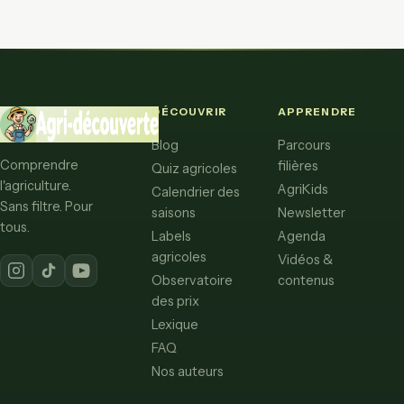
DÉCOUVRIR
APPRENDRE
Blog
Parcours
Comprendre
filières
Quiz agricoles
l'agriculture.
AgriKids
Calendrier des
Sans filtre. Pour
saisons
Newsletter
tous.
Labels
Agenda
agricoles
Vidéos &
Observatoire
contenus
des prix
Lexique
FAQ
Nos auteurs