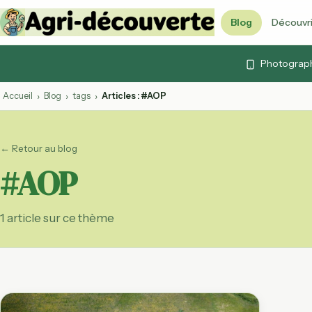
Blog
Découvri
Vidéos & cont
Photographi
Articles, vidéos et 
Quiz agricoles
Accueil
Blog
tags
Articles : #AOP
›
›
›
Testez vos connai
Lexique agrico
← Retour au blog
103 termes expliq
#AOP
Agenda agrico
Foires, marchés et
ouvertes
1 article sur ce thème
Calendrier des
Fruits et légumes 
par mois
Labels agricol
AB, Label Rouge, 
décryptés