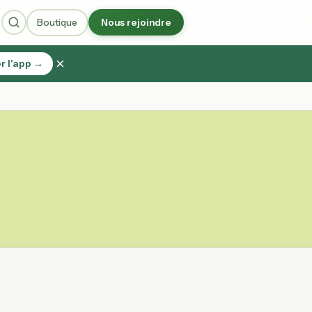
Boutique
Nous rejoindre
×
r l'app →