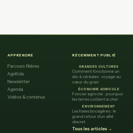
APPRENDRE
RÉCEMMENT PUBLIÉ
Parcours filières
GRANDES CULTURES
Comment fonctionne un
AgriKids
silo à céréales : voyage au
Newsletter
cœur du grain
Agenda
ÉCONOMIE AGRICOLE
Foncier agricole : pourquoi
Vidéos & contenus
les terres coûtent si cher
ENVIRONNEMENT
Les haies bocagères : le
grand retour d'un allié
discret
Tous les articles →