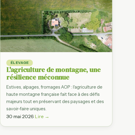
Observatoire d
Du producteur à l'as
par filière
Régions agrico
Bretagne, Normand
filière par région
France en chif
Dashboard des gr
ÉLEVAGE
statistiques agrico
L'agriculture de montagne, une
résilience méconnue
Estives, alpages, fromages AOP : l'agriculture de
haute montagne française fait face à des défis
majeurs tout en préservant des paysages et des
savoir-faire uniques.
30 mai 2026
Lire →