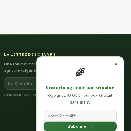
LA LETTRE DES CHAMPS
×
Une fois par mois, l'essentiel de l'actu
agricole vulgarisée.
S'inscrire
Une actu agricole par semaine
Sans spam. Désinscription en un clic.
Rejoignez 10 000+ curieux. Gratuit,
sans spam.
S'abonner →