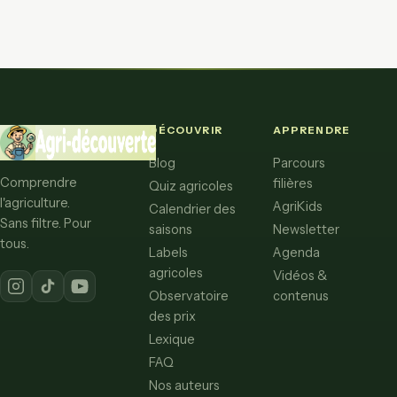
DÉCOUVRIR
APPRENDRE
Blog
Parcours
Comprendre
filières
Quiz agricoles
l'agriculture.
AgriKids
Calendrier des
Sans filtre. Pour
saisons
Newsletter
tous.
Labels
Agenda
agricoles
Vidéos &
Observatoire
contenus
des prix
Lexique
FAQ
Nos auteurs