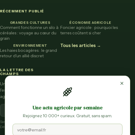
RÉCEMMENT PUBLIÉ
GRANDES CULTURES
ÉCONOMIE AGRICOLE
Comment fonctionne un silo à
Foncier agricole : pourquoi les
céréales : voyage au cœur du
terres coûtent si cher
grain
Tous les articles →
ENVIRONNEMENT
Les haies bocagères : le grand
retour d'un allié discret
LA LETTRE DES
CHAMPS
×
Une fois par mois,
l'essentiel de l'actu
agricole vulgarisée.
Une actu agricole par semaine
S'inscrire
Rejoignez 10 000+ curieux. Gratuit, sans spam.
Sans spam.
Désinscription en un clic.