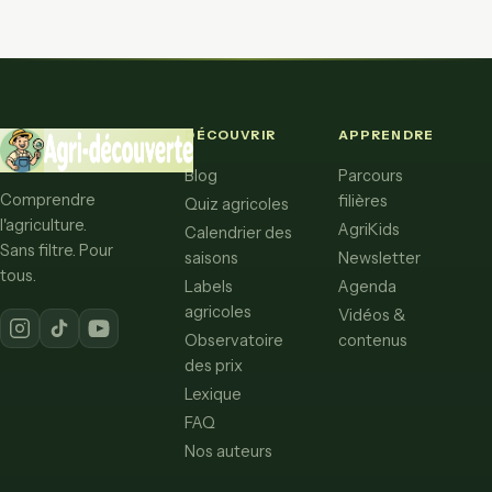
DÉCOUVRIR
APPRENDRE
Blog
Parcours
Comprendre
filières
Quiz agricoles
l'agriculture.
AgriKids
Calendrier des
Sans filtre. Pour
saisons
Newsletter
tous.
Labels
Agenda
agricoles
Vidéos &
Observatoire
contenus
des prix
Lexique
FAQ
Nos auteurs