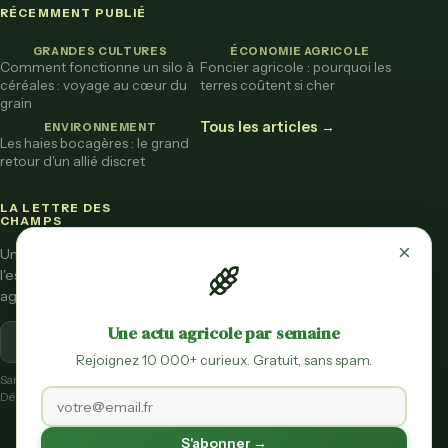
RÉCEMMENT PUBLIÉ
GRANDES CULTURES
ÉCONOMIE AGRICOLE
Comment fonctionne un silo à
Foncier agricole : pourquoi les
céréales : voyage au cœur du
terres coûtent si cher
grain
Tous les articles →
ENVIRONNEMENT
Les haies bocagères : le grand
retour d'un allié discret
LA LETTRE DES
CHAMPS
×
Une fois par mois,
l'essentiel de l'actu
agricole vulgarisée.
Une actu agricole par semaine
S'inscrire
Rejoignez 10 000+ curieux. Gratuit, sans spam.
Sans spam.
Désinscription en un clic.
S'abonner →