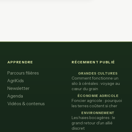
APPRENDRE
RÉCEMMENT PUBLIÉ
Parcours filières
GRANDES CULTURES
Comment fonctionne un
AgriKids
silo à céréales : voyage au
Newsletter
cœur du grain
Agenda
ÉCONOMIE AGRICOLE
Foncier agricole : pourquoi
Vidéos & contenus
les terres coûtent si cher
ENVIRONNEMENT
Les haies bocagères : le
grand retour d'un allié
discret