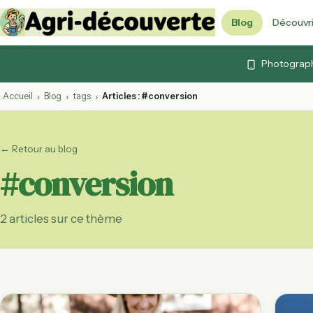
Blog
Découvri
Vidéos & cont
Photographi
Articles, vidéos et 
Quiz agricoles
Accueil
Blog
tags
Articles : #conversion
›
›
›
Testez vos connai
Lexique agrico
← Retour au blog
103 termes expliq
#conversion
Agenda agrico
Foires, marchés et
ouvertes
2 articles sur ce thème
Calendrier des
Fruits et légumes 
par mois
Labels agricol
AB, Label Rouge, 
décryptés