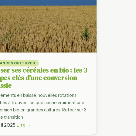
es prix
siette, filière
les
ie, Provence…
fres
andes
ANDES CULTURES
les
ser ses céréales en bio : les 3
pes clés d'une conversion
ssie
ements en baisse, nouvelles rotations,
hés à trouver : ce que cache vraiment une
rsion bio en grandes cultures. Retour sur 3
e transition.
ril 2025
Lire →