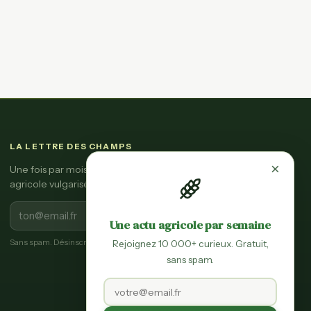
LA LETTRE DES CHAMPS
×
Une fois par mois, l'essentiel de l'actu
agricole vulgarisée.
S'inscrire
Une actu agricole par semaine
Sans spam. Désinscription en un clic.
Rejoignez 10 000+ curieux. Gratuit,
sans spam.