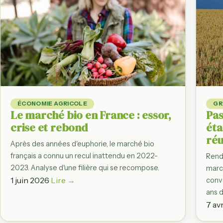
Observatoire d
Du producteur à l'as
par filière
Régions agrico
Bretagne, Normand
filière par région
France en chif
Dashboard des gr
ÉCONOMIE AGRICOLE
GR
statistiques agrico
Le marché bio en France : essor,
Pas
crise et rebond
éta
réu
Après des années d'euphorie, le marché bio
français a connu un recul inattendu en 2022-
Rend
2023. Analyse d'une filière qui se recompose.
marc
1 juin 2026
Lire →
conve
ans d
7 av