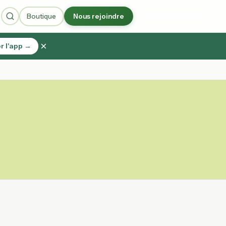
Boutique
Nous rejoindre
×
r l'app →