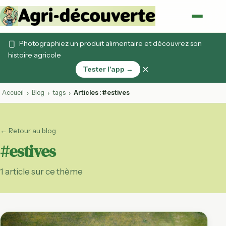
Photographiez un produit alimentaire et découvrez son
histoire agricole
×
Tester l'app →
Accueil
Blog
tags
Articles : #estives
›
›
›
← Retour au blog
#estives
1 article sur ce thème