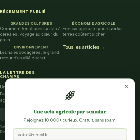
RÉCEMMENT PUBLIÉ
GRANDES CULTURES
ÉCONOMIE AGRICOLE
Comment fonctionne un silo à
Foncier agricole : pourquoi les
céréales : voyage au cœur du
terres coûtent si cher
grain
Tous les articles →
ENVIRONNEMENT
Les haies bocagères : le grand
retour d'un allié discret
LA LETTRE DES
CHAMPS
×
Une fois par mois,
l'essentiel de l'actu
agricole vulgarisée.
Une actu agricole par semaine
S'inscrire
Rejoignez 10 000+ curieux. Gratuit, sans spam.
Sans spam.
Désinscription en un clic.