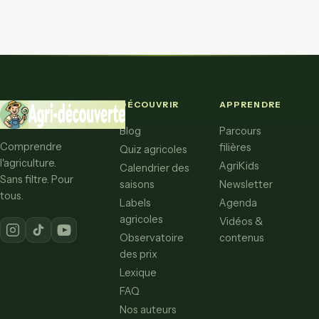
DÉCOUVRIR
APPRENDRE
Blog
Parcours
Comprendre
filières
Quiz agricoles
l'agriculture.
AgriKids
Calendrier des
Sans filtre. Pour
saisons
Newsletter
tous.
Labels
Agenda
agricoles
Vidéos &
Observatoire
contenus
des prix
Lexique
FAQ
Nos auteurs