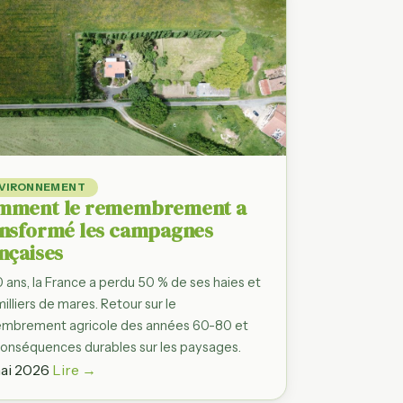
es prix
siette, filière
les
ie, Provence…
fres
andes
VIRONNEMENT
les
mment le remembrement a
ansformé les campagnes
nçaises
 ans, la France a perdu 50 % de ses haies et
illiers de mares. Retour sur le
mbrement agricole des années 60-80 et
conséquences durables sur les paysages.
ai 2026
Lire →