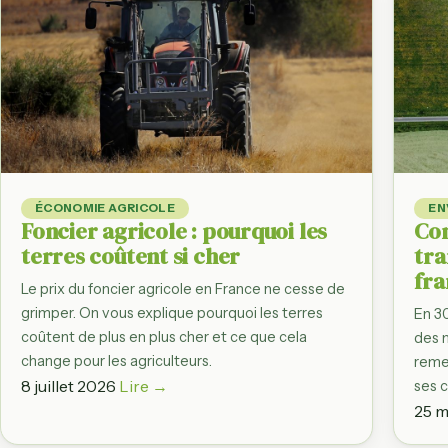
Observatoire d
Du producteur à l'as
par filière
Régions agrico
Bretagne, Normand
filière par région
France en chif
Dashboard des gr
ÉCONOMIE AGRICOLE
EN
statistiques agrico
Foncier agricole : pourquoi les
Co
terres coûtent si cher
tr
fra
Le prix du foncier agricole en France ne cesse de
grimper. On vous explique pourquoi les terres
En 30
coûtent de plus en plus cher et ce que cela
des m
change pour les agriculteurs.
reme
8 juillet 2026
Lire →
ses 
25 m