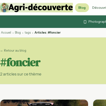
Blog
Découvri
Vidéos & cont
Photographi
Articles, vidéos et 
Quiz agricoles
Accueil
Blog
tags
Articles : #foncier
›
›
›
Testez vos connai
Lexique agrico
← Retour au blog
103 termes expliq
#foncier
Agenda agrico
Foires, marchés et
ouvertes
2 articles sur ce thème
Calendrier des
Fruits et légumes 
par mois
Labels agricol
AB, Label Rouge, 
décryptés