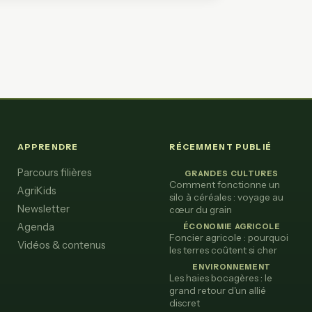
APPRENDRE
RÉCEMMENT PUBLIÉ
Parcours filières
GRANDES CULTURES
Comment fonctionne un
AgriKids
silo à céréales : voyage au
Newsletter
cœur du grain
Agenda
ÉCONOMIE AGRICOLE
Foncier agricole : pourquoi
Vidéos & contenus
les terres coûtent si cher
ENVIRONNEMENT
Les haies bocagères : le
grand retour d'un allié
discret