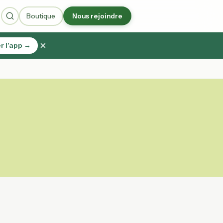
Boutique
Nous rejoindre
×
r l'app →