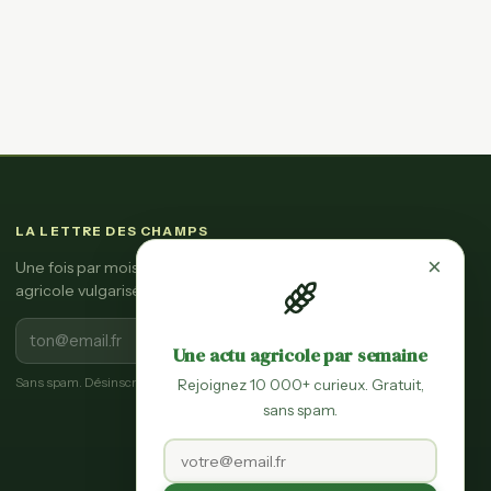
LA LETTRE DES CHAMPS
×
Une fois par mois, l'essentiel de l'actu
agricole vulgarisée.
S'inscrire
Une actu agricole par semaine
Sans spam. Désinscription en un clic.
Rejoignez 10 000+ curieux. Gratuit,
sans spam.