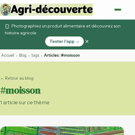
Photographiez un produit alimentaire et découvrez son
histoire agricole
×
Tester l'app →
Accueil
Blog
tags
Articles : #moisson
›
›
›
← Retour au blog
#moisson
1 article sur ce thème