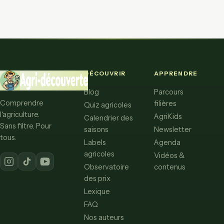
DÉCOUVRIR
APPRENDRE
Blog
Parcours
Comprendre
filières
Quiz agricoles
l'agriculture.
AgriKids
Calendrier des
Sans filtre. Pour
saisons
Newsletter
tous.
Labels
Agenda
agricoles
Vidéos &
Observatoire
contenus
des prix
Lexique
FAQ
Nos auteurs