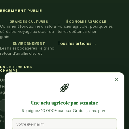
RÉCEMMENT PUBLIÉ
GRANDES CULTURES
ÉCONOMIE AGRICOLE
Comment fonctionne un silo à
Foncier agricole : pourquoi les
céréales : voyage au cœur du
terres coûtent si cher
grain
Tous les articles →
ENVIRONNEMENT
Les haies bocagères : le grand
retour d'un allié discret
LA LETTRE DES
CHAMPS
×
Une fois par mois,
l'essentiel de l'actu
agricole vulgarisée.
Une actu agricole par semaine
S'inscrire
Rejoignez 10 000+ curieux. Gratuit, sans spam.
Sans spam.
Désinscription en un clic.