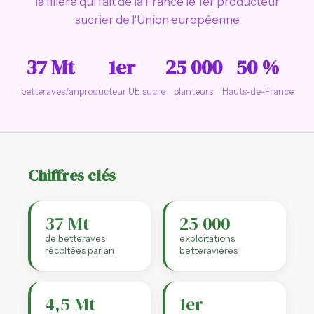
la filière qui fait de la France le 1er producteur
sucrier de l'Union européenne
37 Mt
1er
25 000
50 %
betteraves/an
producteur UE sucre
planteurs
Hauts-de-France
Chiffres clés
37 Mt
25 000
de betteraves
exploitations
récoltées par an
betteravières
4,5 Mt
1er