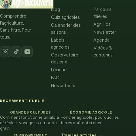
Blog
Parcours
Comprendre
filières
Quiz agricoles
l'agriculture.
AgriKids
Calendrier des
Sans filtre. Pour
saisons
Newsletter
tous.
Labels
Agenda
agricoles
Vidéos &
Observatoire
contenus
des prix
Lexique
FAQ
Nos auteurs
RÉCEMMENT PUBLIÉ
GRANDES CULTURES
ÉCONOMIE AGRICOLE
Comment fonctionne un silo à
Foncier agricole : pourquoi les
céréales : voyage au cœur du
terres coûtent si cher
grain
Tous les articles →
ENVIRONNEMENT