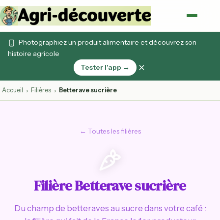
Photographiez un produit alimentaire et découvrez son
histoire agricole
×
Tester l'app →
Accueil
Filières
Betterave sucrière
›
›
← Toutes les filières
Filière Betterave sucrière
Du champ de betteraves au sucre dans votre café :