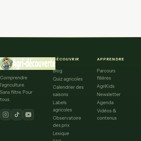
DÉCOUVRIR
APPRENDRE
Blog
Parcours
Comprendre
filières
Quiz agricoles
l'agriculture.
AgriKids
Calendrier des
Sans filtre. Pour
saisons
Newsletter
tous.
Labels
Agenda
agricoles
Vidéos &
Observatoire
contenus
des prix
Lexique