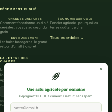
RÉCEMMENT PUBLIÉ
GRANDES CULTURES
ÉCONOMIE AGRICOLE
Comment fonctionne un silo à
Foncier agricole : pourquoi les
céréales : voyage au cœur du
terres coûtent si cher
grain
Tous les articles →
ENVIRONNEMENT
Les haies bocagères : le grand
retour d'un allié discret
LA LETTRE DES
CHAMPS
×
Une fois par mois,
l'essentiel de l'actu
agricole vulgarisée.
Une actu agricole par semaine
S'inscrire
Rejoignez 10 000+ curieux. Gratuit, sans spam.
Sans spam.
Désinscription en un clic.