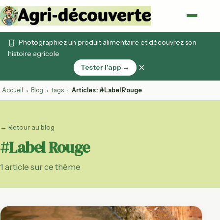
Photographiez un produit alimentaire et découvrez son
histoire agricole
×
Tester l'app →
Accueil
Blog
tags
Articles : #Label Rouge
›
›
›
← Retour au blog
#Label Rouge
1 article sur ce thème