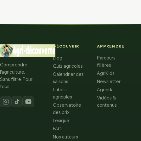
DÉCOUVRIR
APPRENDRE
Blog
Parcours
Comprendre
filières
Quiz agricoles
l'agriculture.
AgriKids
Calendrier des
Sans filtre. Pour
saisons
Newsletter
tous.
Labels
Agenda
agricoles
Vidéos &
Observatoire
contenus
des prix
Lexique
FAQ
Nos auteurs