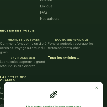
des prix
Lexique
FAQ
Nos auteurs
RÉCEMMENT PUBLIÉ
GRANDES CULTURES
ÉCONOMIE AGRICOLE
Comment fonctionne un silo à
Foncier agricole : pourquoi les
céréales : voyage au cœur du
terres coûtent si cher
grain
Tous les articles →
ENVIRONNEMENT
Les haies bocagères : le grand
retour d'un allié discret
LA LETTRE DES
CHAMPS
×
Une fois par mois,
l'essentiel de l'actu
agricole vulgarisée.