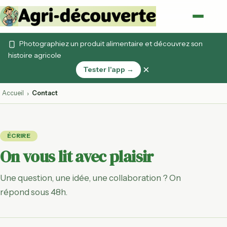
Photographiez un produit alimentaire et découvrez son
histoire agricole
×
Tester l'app →
Accueil
Contact
›
ÉCRIRE
On vous lit avec plaisir
Une question, une idée, une collaboration ? On
répond sous 48h.