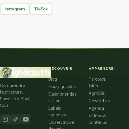
Instagram
TikTok
DÉCOUVRIR
APPRENDRE
Blog
Parcours
Comprendre
filières
Quiz agricoles
l'agriculture.
AgriKids
Calendrier des
Sans filtre. Pour
saisons
Newsletter
tous.
Labels
Agenda
agricoles
Vidéos &
Observatoire
contenus