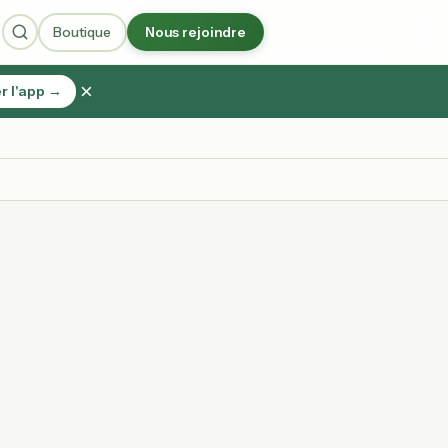
Boutique
Nous rejoindre
×
r l'app →