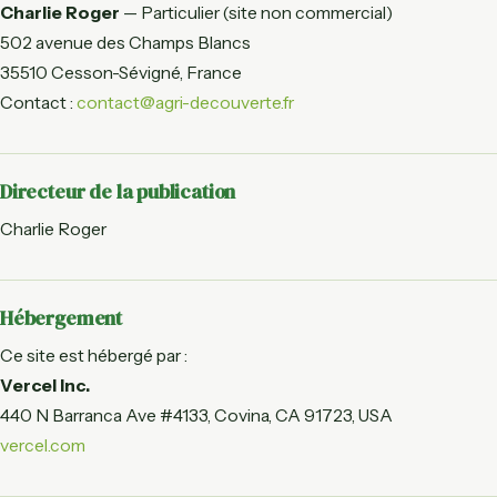
Charlie Roger
— Particulier (site non commercial)
Observatoire d
502 avenue des Champs Blancs
Du producteur à l'as
par filière
35510 Cesson-Sévigné, France
Contact :
contact@agri-decouverte.fr
Régions agrico
Bretagne, Normand
filière par région
Directeur de la publication
France en chiff
Dashboard des gr
Charlie Roger
statistiques agrico
Hébergement
Ce site est hébergé par :
Vercel Inc.
440 N Barranca Ave #4133, Covina, CA 91723, USA
vercel.com