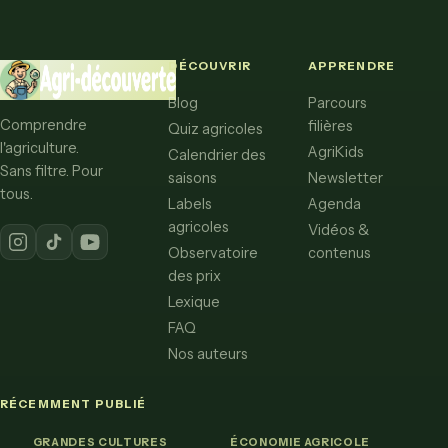
DÉCOUVRIR
APPRENDRE
Blog
Parcours
Comprendre
filières
Quiz agricoles
l'agriculture.
AgriKids
Calendrier des
Sans filtre. Pour
saisons
Newsletter
tous.
Labels
Agenda
agricoles
Vidéos &
Observatoire
contenus
des prix
Lexique
FAQ
Nos auteurs
RÉCEMMENT PUBLIÉ
GRANDES CULTURES
ÉCONOMIE AGRICOLE