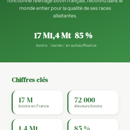
fonctionne l'élevage bovin français, reconnu dans le
monde entier pour la qualité de ses races
allaitantes.
17 M
1,4 Mt
85 %
bovins
viande / an
autosuffisance
Chiffres clés
17 M
72 000
bovins en France
éleveurs bovins
1,4 Mt
85 %