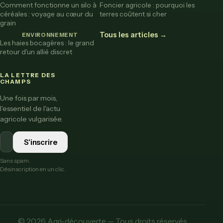
Comment fonctionne un silo à
Foncier agricole : pourquoi les
céréales : voyage au cœur du
terres coûtent si cher
grain
Tous les articles →
ENVIRONNEMENT
Les haies bocagères : le grand
retour d'un allié discret
LA LETTRE DES
CHAMPS
Une fois par mois,
l'essentiel de l'actu
agricole vulgarisée.
S'inscrire
Sans spam.
Désinscription en un clic.
© 2026 Agri-découverte — Tous droits réservés