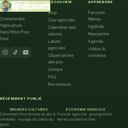
DÉCOUVRIR
APPRENDRE
Blog
Parcours
Comprendre
filières
Quiz agricoles
l'agriculture.
AgriKids
Calendrier des
Sans filtre. Pour
saisons
Newsletter
tous.
Labels
Agenda
agricoles
Vidéos &
Observatoire
contenus
des prix
Lexique
FAQ
Nos auteurs
RÉCEMMENT PUBLIÉ
GRANDES CULTURES
ÉCONOMIE AGRICOLE
Comment fonctionne un silo à
Foncier agricole : pourquoi les
céréales : voyage au cœur du
terres coûtent si cher
grain