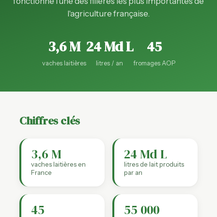
fonctionne l'une des filières les plus importantes de
l'agriculture française.
3,6 M
24 Md L
45
vaches laitières
litres / an
fromages AOP
Chiffres clés
3,6 M
24 Md L
vaches laitières en
litres de lait produits
France
par an
45
55 000