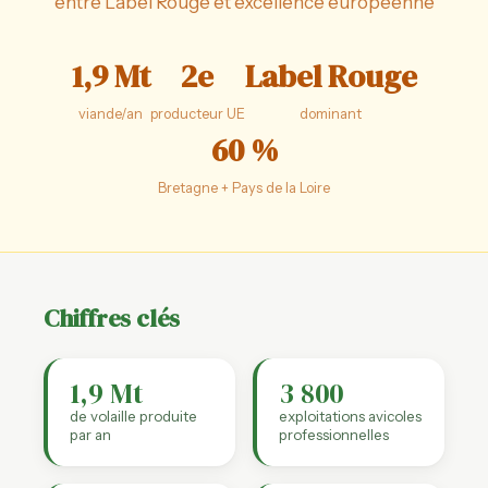
entre Label Rouge et excellence européenne
1,9 Mt
2e
Label Rouge
viande/an
producteur UE
dominant
60 %
Bretagne + Pays de la Loire
Chiffres clés
1,9 Mt
3 800
de volaille produite
exploitations avicoles
par an
professionnelles