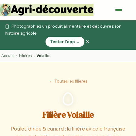
Photographiez un produit alimentaire et découvrez son
histoire agricole
×
Tester l'app →
Accueil
Filières
Volaille
›
›
← Toutes les filières
Filière Volaille
Poulet, dinde & canard : la filière avicole française