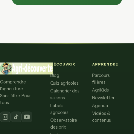
DÉCOUVRIR
APPRENDRE
Blog
Parcours
Comprendre
filières
Quiz agricoles
l'agriculture.
AgriKids
Calendrier des
Sans filtre. Pour
saisons
Newsletter
tous.
Labels
Agenda
agricoles
Vidéos &
Observatoire
contenus
des prix