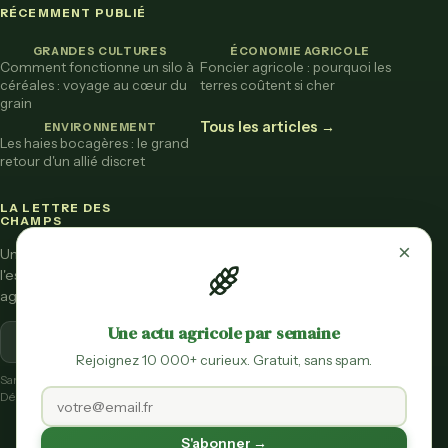
RÉCEMMENT PUBLIÉ
GRANDES CULTURES
ÉCONOMIE AGRICOLE
Comment fonctionne un silo à
Foncier agricole : pourquoi les
céréales : voyage au cœur du
terres coûtent si cher
grain
Tous les articles →
ENVIRONNEMENT
Les haies bocagères : le grand
retour d'un allié discret
LA LETTRE DES
CHAMPS
×
Une fois par mois,
l'essentiel de l'actu
agricole vulgarisée.
Une actu agricole par semaine
S'inscrire
Rejoignez 10 000+ curieux. Gratuit, sans spam.
Sans spam.
Désinscription en un clic.
S'abonner →