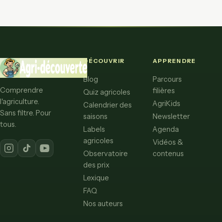
DÉCOUVRIR
APPRENDRE
Blog
Parcours
Comprendre
filières
Quiz agricoles
l'agriculture.
AgriKids
Calendrier des
Sans filtre. Pour
saisons
Newsletter
tous.
Labels
Agenda
agricoles
Vidéos &
Observatoire
contenus
des prix
Lexique
FAQ
Nos auteurs