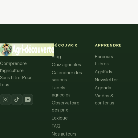
DÉCOUVRIR
APPRENDRE
Blog
Parcours
Comprendre
filières
Quiz agricoles
l'agriculture.
AgriKids
Calendrier des
Sans filtre. Pour
saisons
Newsletter
tous.
Labels
Agenda
agricoles
Vidéos &
Observatoire
contenus
des prix
Lexique
FAQ
Nos auteurs