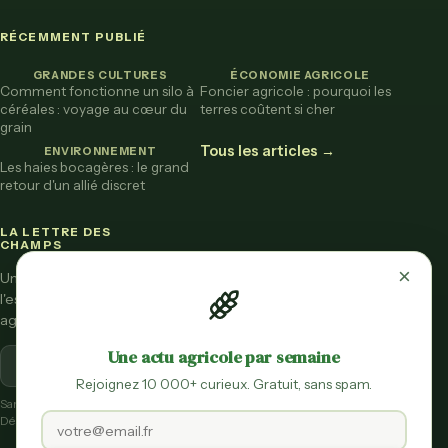
RÉCEMMENT PUBLIÉ
GRANDES CULTURES
ÉCONOMIE AGRICOLE
Comment fonctionne un silo à
Foncier agricole : pourquoi les
céréales : voyage au cœur du
terres coûtent si cher
grain
Tous les articles →
ENVIRONNEMENT
Les haies bocagères : le grand
retour d'un allié discret
LA LETTRE DES
CHAMPS
×
Une fois par mois,
l'essentiel de l'actu
agricole vulgarisée.
Une actu agricole par semaine
S'inscrire
Rejoignez 10 000+ curieux. Gratuit, sans spam.
Sans spam.
Désinscription en un clic.