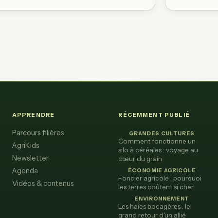
APPRENDRE
RÉCEMMENT PUBLIÉ
Parcours filières
GRANDES CULTURES
Comment fonctionne un
AgriKids
silo à céréales : voyage au
Newsletter
cœur du grain
Agenda
ÉCONOMIE AGRICOLE
Foncier agricole : pourquoi
Vidéos & contenus
les terres coûtent si cher
ENVIRONNEMENT
Les haies bocagères : le
grand retour d'un allié