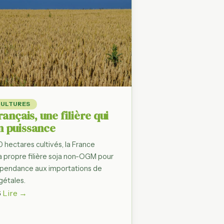
CULTURES
rançais, une filière qui
n puissance
hectares cultivés, la France
 propre filière soja non-OGM pour
épendance aux importations de
gétales.
6
Lire →