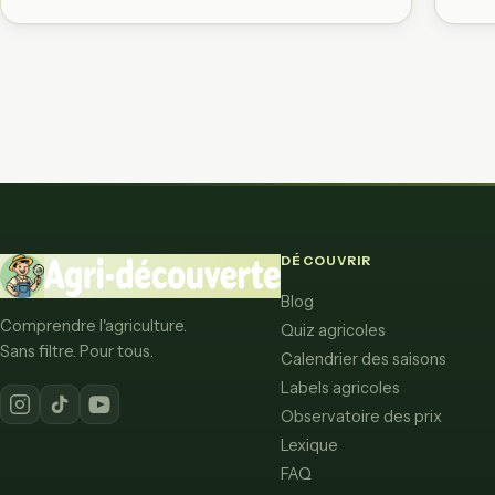
DÉCOUVRIR
Blog
Comprendre l'agriculture.
Quiz agricoles
Sans filtre. Pour tous.
Calendrier des saisons
Labels agricoles
Observatoire des prix
Lexique
FAQ