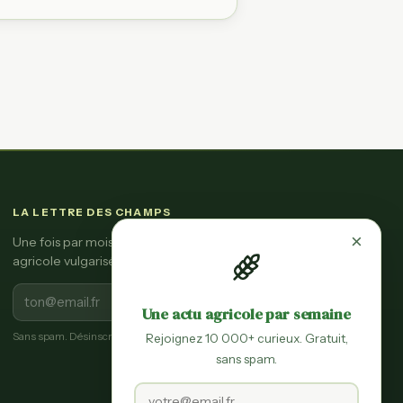
LA LETTRE DES CHAMPS
×
Une fois par mois, l'essentiel de l'actu
agricole vulgarisée.
S'inscrire
Une actu agricole par semaine
Sans spam. Désinscription en un clic.
Rejoignez 10 000+ curieux. Gratuit,
sans spam.