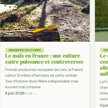
Observatoire d
Du producteur à l'as
par filière
Régions agrico
Bretagne, Normand
filière par région
France en chif
Dashboard des gr
GRANDES CULTURES
GR
statistiques agrico
Le maïs en France : une culture
Le 
entre puissance et controverses
con
ali
Premier producteur européen de maïs, la France
mil
cultive 1,5 million d'hectares de cette céréale.
Tour d'horizon d'une filière indispensable mais
La F
souvent mal comprise.
chanv
4 juin 2026
Lire →
rich
conn
3 ju