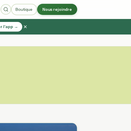
Boutique
Nous rejoindre
×
r l'app →