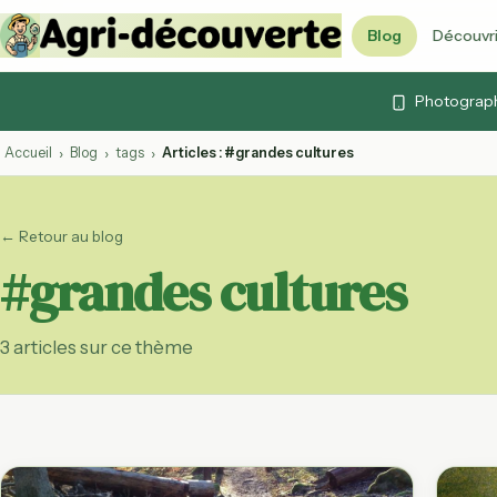
Blog
Découvri
Vidéos & cont
Photographi
Articles, vidéos et 
Quiz agricoles
Accueil
Blog
tags
Articles : #grandes cultures
›
›
›
Testez vos connai
Lexique agrico
← Retour au blog
103 termes expliq
#grandes cultures
Agenda agrico
Foires, marchés et
ouvertes
3 articles sur ce thème
Calendrier des
Fruits et légumes 
par mois
Labels agricol
AB, Label Rouge, 
décryptés