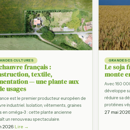
es prix
siette, filière
les
ie, Provence…
fres
andes
ANDES CULTURES
GRANDES 
les
chanvre français :
Le soja f
struction, textile,
monte e
mentation — une plante aux
Avec 160 000 
le usages
développe sa
réduire sa d
rance est le premier producteur européen de
protéines vé
re industriel. Isolation, vêtements, graines
27 mai 202
es en oméga-3 : cette plante ancienne
aît un renouveau spectaculaire.
in 2026
Lire →