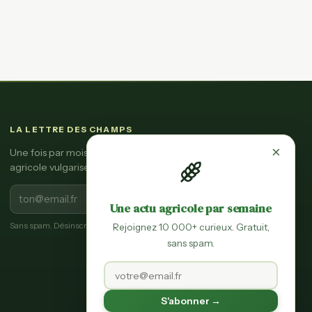
LA LETTRE DES CHAMPS
×
Une fois par mois, l'essentiel de l'actu
agricole vulgarisée.
S'inscrire
Une actu agricole par semaine
Sans spam. Désinscription en un clic.
Rejoignez 10 000+ curieux. Gratuit,
sans spam.
S'abonner →