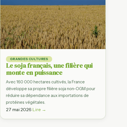
Observatoire d
Du producteur à l'as
par filière
Régions agrico
Bretagne, Normand
filière par région
France en chif
Dashboard des gr
GRANDES CULTURES
statistiques agrico
Le soja français, une filière qui
monte en puissance
Avec 160 000 hectares cultivés, la France
développe sa propre filière soja non-OGM pour
réduire sa dépendance aux importations de
protéines végétales.
27 mai 2026
Lire →