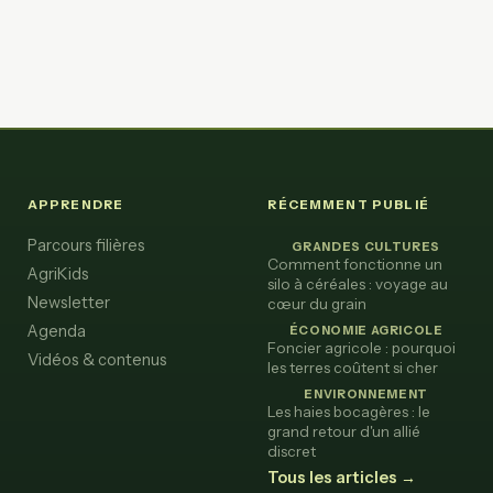
APPRENDRE
RÉCEMMENT PUBLIÉ
Parcours filières
GRANDES CULTURES
Comment fonctionne un
AgriKids
silo à céréales : voyage au
Newsletter
cœur du grain
Agenda
ÉCONOMIE AGRICOLE
Foncier agricole : pourquoi
Vidéos & contenus
les terres coûtent si cher
ENVIRONNEMENT
Les haies bocagères : le
grand retour d'un allié
discret
Tous les articles →