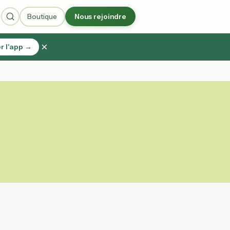
Boutique
Nous rejoindre
×
r l'app →