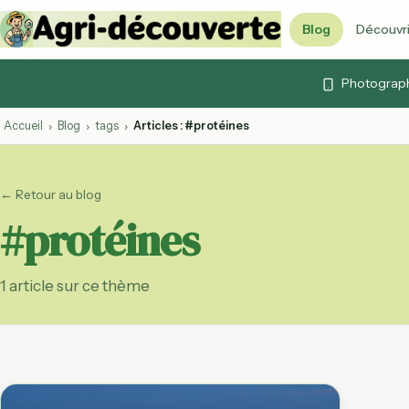
Blog
Découvri
Vidéos & cont
Photographi
Articles, vidéos et 
Quiz agricoles
Accueil
Blog
tags
Articles : #protéines
›
›
›
Testez vos connai
Lexique agrico
← Retour au blog
103 termes expliq
#protéines
Agenda agrico
Foires, marchés et
ouvertes
1 article sur ce thème
Calendrier des
Fruits et légumes 
par mois
Labels agricol
AB, Label Rouge, 
décryptés