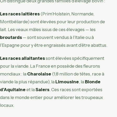
On distingue deux grandes familles d’élevage bovin :
Les races laitières
(Prim’Holstein, Normande,
Montbéliarde) sont élevées pour leur production de
lait. Les veaux mâles issus de ces élevages — les
broutards
— sont souvent vendus à l’Italie ou à
l’Espagne pour y être engraissés avant d’être abattus.
Les races allaitantes
sont élevées spécifiquement
pour la viande. La France en possède des fleurons
mondiaux : la
Charolaise
(1,8 million de têtes, race à
viande la plus répandue), la
Limousine
, la
Blonde
d’Aquitaine
et la
Salers
. Ces races sont exportées
dans le monde entier pour améliorer les troupeaux
locaux.