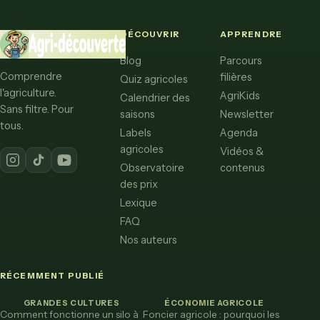
DÉCOUVRIR
APPRENDRE
Blog
Parcours
Comprendre
filières
Quiz agricoles
l'agriculture.
AgriKids
Calendrier des
Sans filtre. Pour
saisons
Newsletter
tous.
Labels
Agenda
agricoles
Vidéos &
Observatoire
contenus
des prix
Lexique
FAQ
Nos auteurs
RÉCEMMENT PUBLIÉ
GRANDES CULTURES
ÉCONOMIE AGRICOLE
Comment fonctionne un silo à
Foncier agricole : pourquoi les