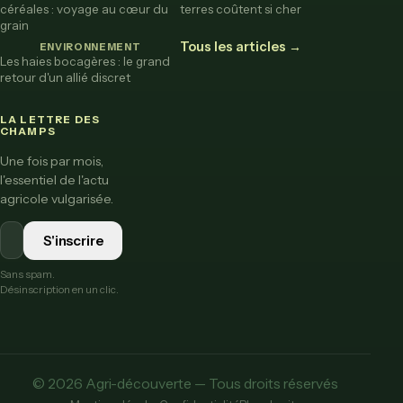
céréales : voyage au cœur du
terres coûtent si cher
grain
Tous les articles →
ENVIRONNEMENT
Les haies bocagères : le grand
retour d'un allié discret
LA LETTRE DES
CHAMPS
Une fois par mois,
l'essentiel de l'actu
agricole vulgarisée.
S'inscrire
Sans spam.
Désinscription en un clic.
© 2026 Agri-découverte — Tous droits réservés