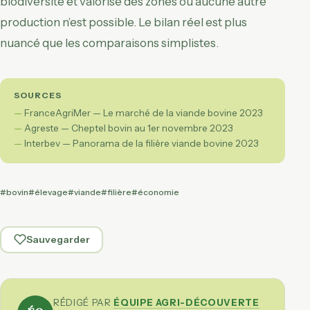
biodiversité et valorise des zones où aucune autre
production n’est possible. Le bilan réel est plus
nuancé que les comparaisons simplistes.
SOURCES
FranceAgriMer — Le marché de la viande bovine 2023
Agreste — Cheptel bovin au 1er novembre 2023
Interbev — Panorama de la filière viande bovine 2023
#bovin
#élevage
#viande
#filière
#économie
Sauvegarder
RÉDIGÉ PAR
ÉQUIPE AGRI-DÉCOUVERTE