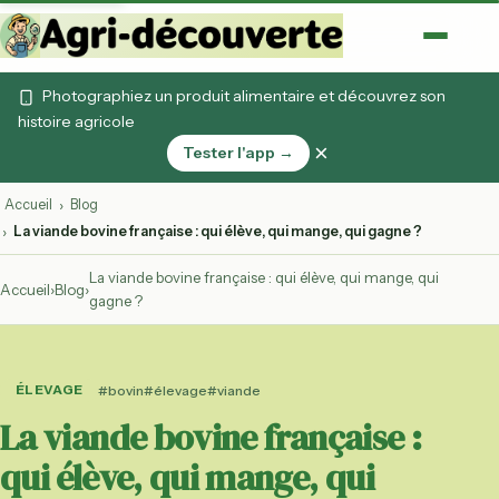
Photographiez un produit alimentaire et découvrez son
histoire agricole
×
Tester l'app →
Accueil
Blog
›
La viande bovine française : qui élève, qui mange, qui gagne ?
›
La viande bovine française : qui élève, qui mange, qui
Accueil
›
Blog
›
gagne ?
ÉLEVAGE
#bovin
#élevage
#viande
La viande bovine française :
qui élève, qui mange, qui