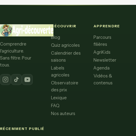
DÉCOUVRIR
APPRENDRE
Blog
Parcours
Comprendre
filières
Quiz agricoles
l'agriculture.
AgriKids
Calendrier des
Sans filtre. Pour
saisons
Newsletter
tous.
Labels
Agenda
agricoles
Vidéos &
Observatoire
contenus
des prix
Lexique
FAQ
Nos auteurs
RÉCEMMENT PUBLIÉ