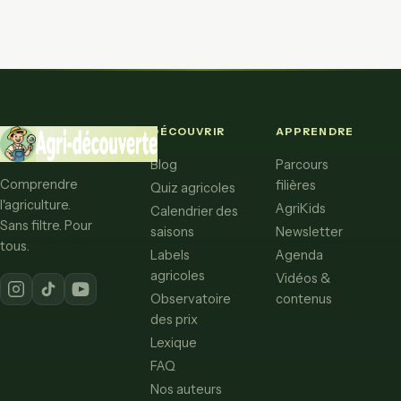
DÉCOUVRIR
APPRENDRE
Blog
Parcours
Comprendre
filières
Quiz agricoles
l'agriculture.
AgriKids
Calendrier des
Sans filtre. Pour
saisons
Newsletter
tous.
Labels
Agenda
agricoles
Vidéos &
Observatoire
contenus
des prix
Lexique
FAQ
Nos auteurs