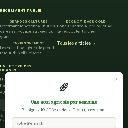
RÉCEMMENT PUBLIÉ
GRANDES CULTURES
ÉCONOMIE AGRICOLE
Comment fonctionne un silo à
Foncier agricole : pourquoi les
céréales : voyage au cœur du
terres coûtent si cher
grain
Tous les articles →
ENVIRONNEMENT
Les haies bocagères : le grand
retour d'un allié discret
LA LETTRE DES
CHAMPS
×
Une fois par mois,
l'essentiel de l'actu
agricole vulgarisée.
Une actu agricole par semaine
S'inscrire
Rejoignez 10 000+ curieux. Gratuit, sans spam.
Sans spam.
Désinscription en un clic.