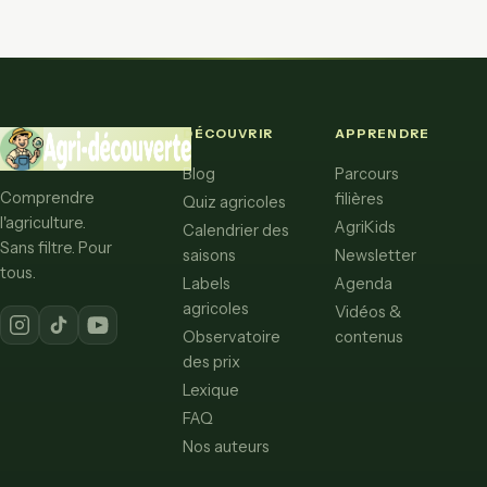
DÉCOUVRIR
APPRENDRE
Blog
Parcours
Comprendre
filières
Quiz agricoles
l'agriculture.
AgriKids
Calendrier des
Sans filtre. Pour
saisons
Newsletter
tous.
Labels
Agenda
agricoles
Vidéos &
Observatoire
contenus
des prix
Lexique
FAQ
Nos auteurs