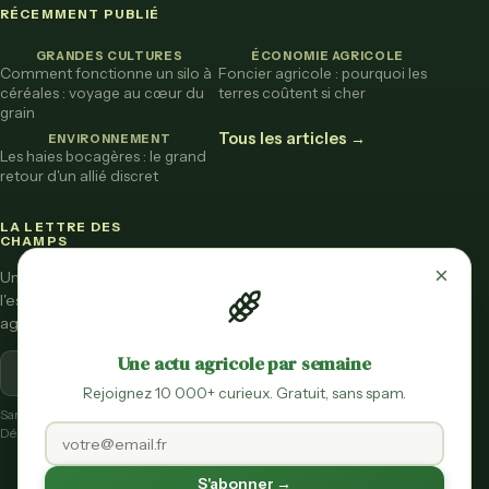
RÉCEMMENT PUBLIÉ
GRANDES CULTURES
ÉCONOMIE AGRICOLE
Comment fonctionne un silo à
Foncier agricole : pourquoi les
céréales : voyage au cœur du
terres coûtent si cher
grain
Tous les articles →
ENVIRONNEMENT
Les haies bocagères : le grand
retour d'un allié discret
LA LETTRE DES
CHAMPS
×
Une fois par mois,
l'essentiel de l'actu
agricole vulgarisée.
Une actu agricole par semaine
S'inscrire
Rejoignez 10 000+ curieux. Gratuit, sans spam.
Sans spam.
Désinscription en un clic.
S'abonner →