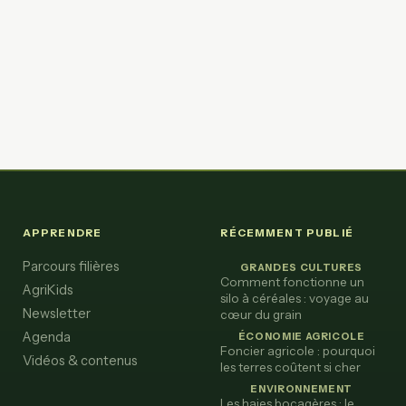
APPRENDRE
RÉCEMMENT PUBLIÉ
Parcours filières
GRANDES CULTURES
Comment fonctionne un
AgriKids
silo à céréales : voyage au
Newsletter
cœur du grain
Agenda
ÉCONOMIE AGRICOLE
Foncier agricole : pourquoi
Vidéos & contenus
les terres coûtent si cher
ENVIRONNEMENT
Les haies bocagères : le