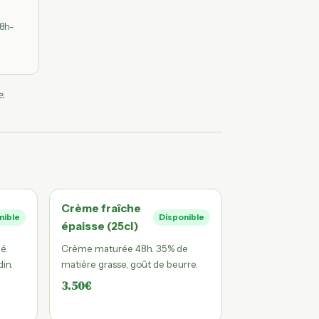
8h-
e.
Crème fraîche
nible
Disponible
épaisse (25cl)
é.
Crème maturée 48h. 35% de
in.
matière grasse, goût de beurre.
3.50€