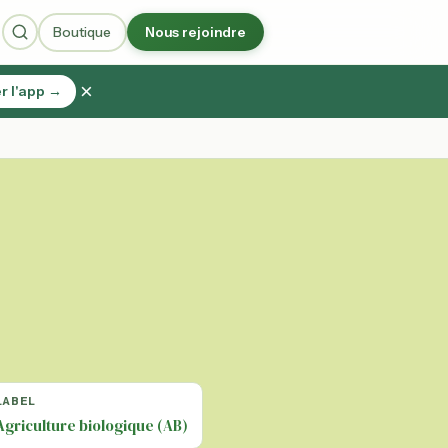
Boutique
Nous rejoindre
×
r l'app →
LABEL
Agriculture biologique (AB)