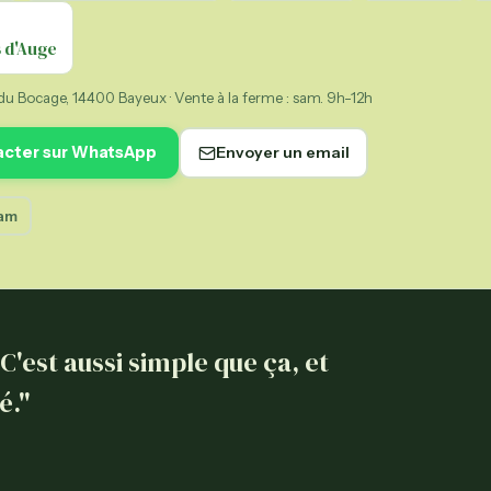
es prix
 d'Auge
siette, filière
u Bocage, 14400 Bayeux · Vente à la ferme : sam. 9h-12h
les
ie, Provence…
acter sur WhatsApp
Envoyer un email
res
andes
ram
les
'est aussi simple que ça, et
é."