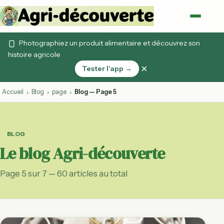
Photographiez un produit alimentaire et découvrez son
histoire agricole
×
Tester l'app →
Accueil
Blog
page
Blog — Page 5
›
›
›
BLOG
Le blog Agri-découverte
Page 5 sur 7 — 60 articles au total