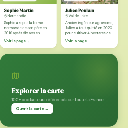
Sophie Martin
Julien Poulain
Normandie
Val de Loire
Sophie a repris la ferme
Ancien ingénieur agronome,
normande de son père en
Julien a tout quitté en 2020
2016 après dix ans en
pour cultiver 4 hectares de
marketing à Paris. Elle élève
légumes anciens en
Voir la page →
Voir la page →
65 vaches…
maraîch…
Explorer la carte
100+ producteurs référencés sur toute la France
Ouvrir la carte →