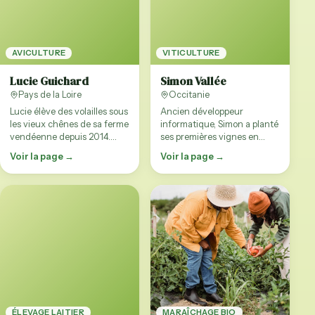
AVICULTURE
VITICULTURE
Lucie Guichard
Simon Vallée
Pays de la Loire
Occitanie
Lucie élève des volailles sous
Ancien développeur
les vieux chênes de sa ferme
informatique, Simon a planté
vendéenne depuis 2014.
ses premières vignes en
Ancienne vétérinaire, elle …
2017 sur 8 hectares de
Voir la page →
Voir la page →
garrigues dans …
ÉLEVAGE LAITIER
MARAÎCHAGE BIO