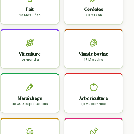
Lait
Céréales
25 Mds L / an
70 Mt / an
Viticulture
Viande bovine
1er mondial
17 M bovins
Maraîchage
Arboriculture
45 000 exploitations
1,5 Mt pommes