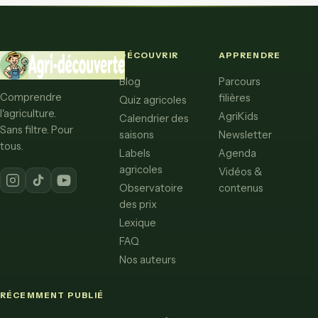
DÉCOUVRIR
APPRENDRE
Blog
Parcours
Comprendre
filières
Quiz agricoles
l'agriculture.
AgriKids
Calendrier des
Sans filtre. Pour
saisons
Newsletter
tous.
Labels
Agenda
agricoles
Vidéos &
Observatoire
contenus
des prix
Lexique
FAQ
Nos auteurs
RÉCEMMENT PUBLIÉ