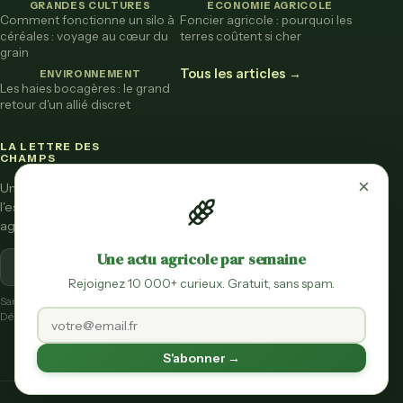
GRANDES CULTURES
ÉCONOMIE AGRICOLE
Comment fonctionne un silo à
Foncier agricole : pourquoi les
céréales : voyage au cœur du
terres coûtent si cher
grain
Tous les articles →
ENVIRONNEMENT
Les haies bocagères : le grand
retour d'un allié discret
LA LETTRE DES
CHAMPS
×
Une fois par mois,
l'essentiel de l'actu
agricole vulgarisée.
Une actu agricole par semaine
S'inscrire
Rejoignez 10 000+ curieux. Gratuit, sans spam.
Sans spam.
Désinscription en un clic.
S'abonner →