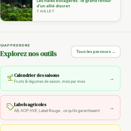
Les haies bocagères : le grand retour
d'un allié discret
7 JUILLET
APPRENDRE
Explorez nos outils
Tous les parcours →
Calendrier des saisons
→
Fruits & légumes de saison, mois par mois
Labels agricoles
→
AB, AOP, HVE, Label Rouge… ce qu'ils garantissent