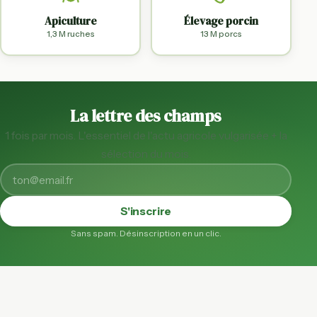
Apiculture
Élevage porcin
1,3 M ruches
13 M porcs
La lettre des champs
1 fois par mois. L'essentiel de l'actu agricole vulgarisée + la
sélection du mois.
S'inscrire
Sans spam. Désinscription en un clic.